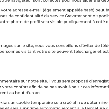
e votre navigateur sont collectés pour nous aider à la d
 votre adresse e-mail (également appelée hash) peut êt
lauses de confidentialité du service Gravatar sont disponib
votre photo de profil sera visible publiquement à coté 
images sur le site, nous vous conseillons d’éviter de t
rsonnes visitant votre site peuvent télécharger et ext
entaire sur notre site, il vous sera proposé d’enregist
votre confort afin de ne pas avoir à saisir ces informa
rent au bout d’un an.
xion, un cookie temporaire sera créé afin de déterminer 
les et sera supprimé automatiquement à la fermeture de